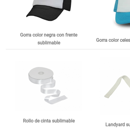
Gorra color negra con frente
Gorra color cele
sublimable
Rollo de cinta sublimable
Landyard su