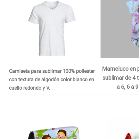
Mameluco en p
Camiseta para sublimar 100% poliester
sublimar de 4 
con textura de algodón color blanco en
a 6, 6 a 
cuello redondo y V.