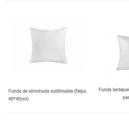
Funda lentejuel
Funda de almohada sublimable (felpa,
pa
40*40cm)