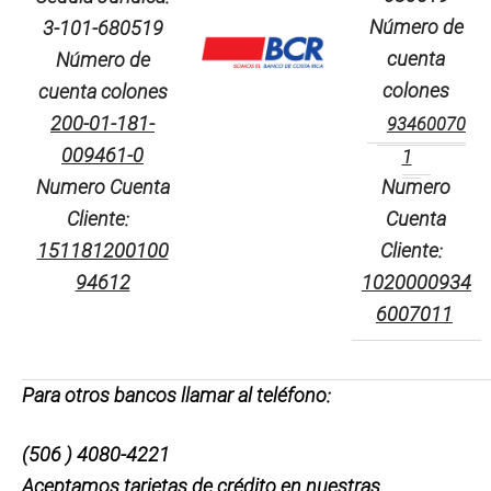
Número de
3-101-680519
cuenta
Número de
colones
cuenta colones
200-01-181-
93460070
009461-0
1
Numero Cuenta
Numero
Cliente:
Cuenta
151181200100
Cliente:
94612
1020000934
6007011
Para otros bancos llamar al teléfono:
(506 ) 4080-4221
Aceptamos tarjetas de crédito en nuestras