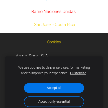
Barrio Naciones Unidas
SanJosé - Costa Rica
Cookies
Armo Sport S.A.
Urbanización Terranova
We use cookies to deliver services, for marketing
Teléfono: ( 506) 4080-4221
and to improve your experience.
Customize
E - mail:
armosport@gmail.com
Cartago- Costa Rica Copyright 2021
Accept all
Accept only essential